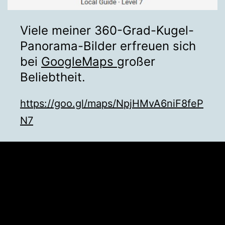
Viele meiner 360-Grad-Kugel-
Panorama-Bilder erfreuen sich
bei
Goog
l
eMaps
großer
Beliebtheit.
https://goo.gl/maps/NpjHMvA6niF8feP
N7