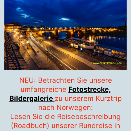
NEU: Betrachten Sie unsere
umfangreiche
Fotostrecke,
Bildergalerie
zu unserem Kurztrip
nach Norwegen:
Lesen Sie die Reisebeschreibung
(Roadbuch) unserer Rundreise in