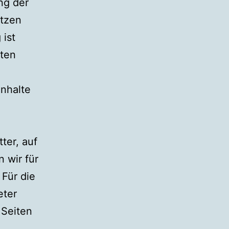
ng der
etzen
 ist
eten
nhalte
ter, auf
 wir für
Für die
eter
 Seiten