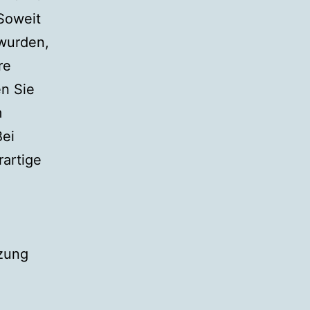
 Soweit
 wurden,
re
en Sie
m
Bei
artige
tzung