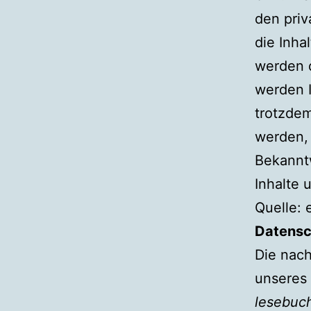
den priv
die Inha
werden d
werden I
trotzde
werden, 
Bekannt
Inhalte
Quelle:
Datensc
Die nach
unseres
lesebuc