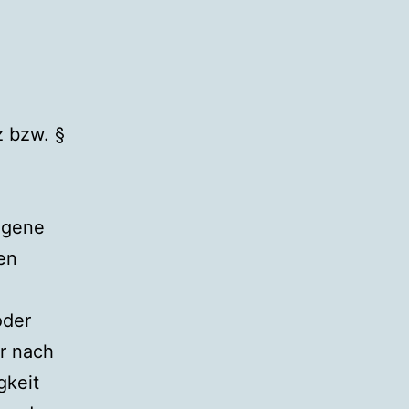
z bzw. §
eigene
en
oder
r nach
gkeit