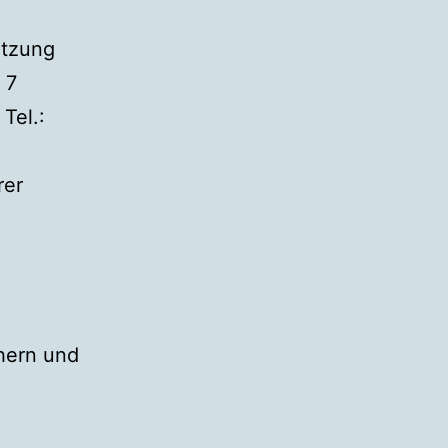
utzung
 7
Tel.:
rer
hern und