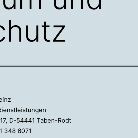
chutz
einz
dienstleistungen
 17, D-54441 Taben-Rodt
71 348 6071