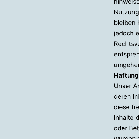
hinweise
Nutzung
bleiben 
jedoch e
Rechtsv
entspre
umgehen
Haftung 
Unser An
deren In
diese f
Inhalte 
oder Bet
wurden z