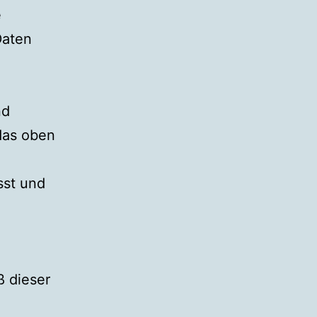
e
Daten
nd
das oben
sst und
 dieser