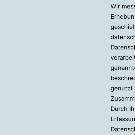
Wir mes
Erhebun
geschie
datensch
Datensc
verarbe
genannte
beschrei
genutzt
Zusamme
Durch I
Erfassu
Datensch