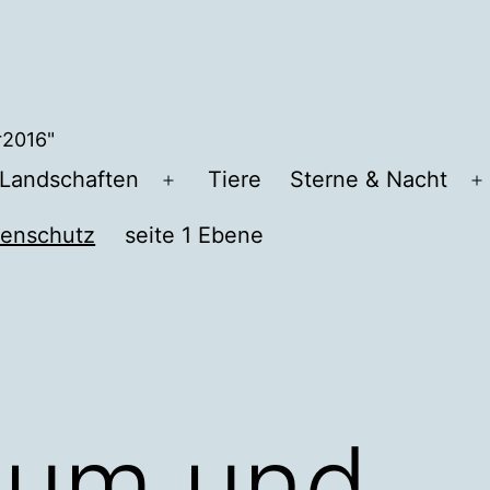
r2016"
Landschaften
Tiere
Sterne & Nacht
Menü
M
öffnen
ö
tenschutz
seite 1 Ebene
sum und