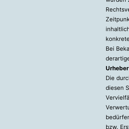
Rechtsve
Zeitpunk
inhaltli
konkrete
Bei Bek
derartig
Urheber
Die durc
diesen S
Vervielf
Verwert
bedürfen
bzw. Ers