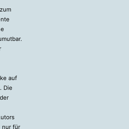
 zum
ente
ne
umutbar.
r
rke auf
. Die
 der
Autors
 nur für