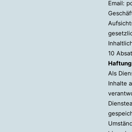
Email: 
Geschäf
Aufsicht
gesetzli
Inhaltli
10 Absat
Haftung 
Als Dien
Inhalte 
verantwo
Dienstea
gespeic
Umstände