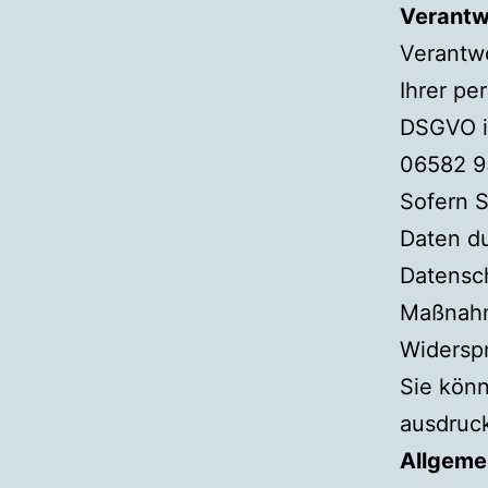
Verantw
Verantwo
Ihrer pe
DSGVO is
06582 9
Sofern S
Daten d
Datensc
Maßnahm
Widerspr
Sie könn
ausdruc
Allgeme