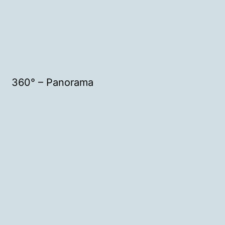
360° – Panorama
enü
ffnen